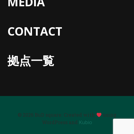
MEDIA
CONTACT
拠点一覧
© 2026 BuD square. Created with
using
WordPress and
Kubio