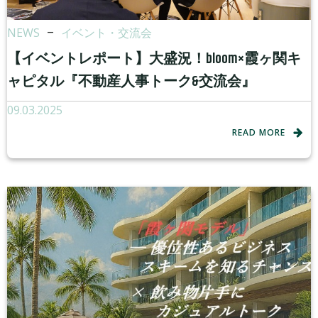
NEWS
–
イベント・交流会
【イベントレポート】大盛況！bloom×霞ヶ関キ
ャピタル『不動産人事トーク&交流会』
09.03.2025
READ MORE