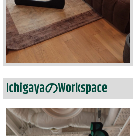
IchigayaのWorkspace