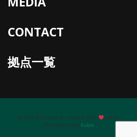
MEDIA
CONTACT
拠点一覧
© 2026 BuD square. Created with
using
WordPress and
Kubio