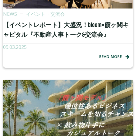
NEWS
–
イベント・交流会
【イベントレポート】大盛況！bloom×霞ヶ関キ
ャピタル『不動産人事トーク&交流会』
09.03.2025
READ MORE