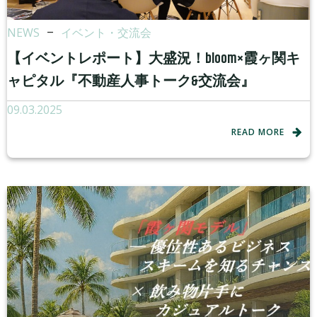
NEWS
–
イベント・交流会
【イベントレポート】大盛況！bloom×霞ヶ関キ
ャピタル『不動産人事トーク&交流会』
09.03.2025
READ MORE