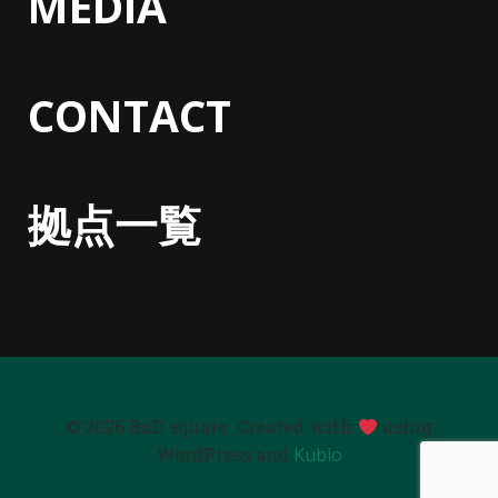
MEDIA
CONTACT
拠点一覧
© 2026 BuD square. Created with
using
WordPress and
Kubio