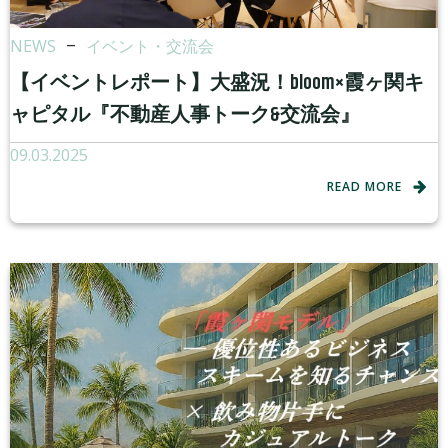
NEWS
–
イベント・交流会
【イベントレポート】大盛況！bloom×霞ヶ関キ
ャピタル『不動産人事トーク&交流会』
09.03.2025
READ MORE