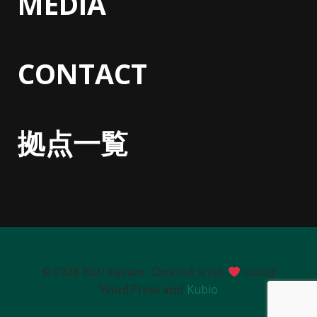
MEDIA
CONTACT
拠点一覧
© 2026 BuD square. Created with
using
WordPress and
Kubio