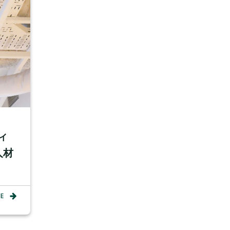
ィ
人材
E