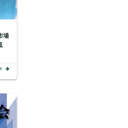
市場
流
E