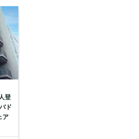
人登
（バド
ェア