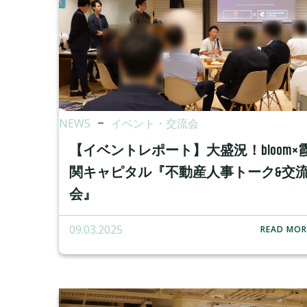
NEWS
–
イベント・交流会
【イベントレポート】大盛況！bloom×
関キャピタル『不動産人事トーク&交
会』
09.03.2025
READ MOR